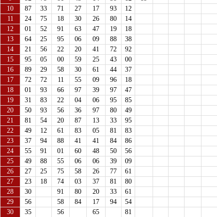
10
87
33
71
27
17
93
12
11
24
75
18
30
26
80
14
12
01
52
91
63
47
19
18
13
64
25
95
06
09
88
38
14
21
56
22
20
41
72
92
15
95
05
00
59
25
43
00
16
89
29
58
30
61
44
37
17
72
72
11
55
09
96
18
18
01
93
66
97
39
97
47
19
31
83
22
04
06
95
85
20
50
93
56
36
97
80
49
21
81
54
20
87
13
33
95
22
49
12
61
83
05
81
83
23
37
94
88
41
41
84
86
24
55
91
01
60
48
50
56
25
49
88
55
06
06
39
09
26
27
25
75
58
26
77
61
27
23
18
74
03
37
81
80
28
30
91
80
20
33
61
29
56
58
84
17
94
54
30
35
56
65
81