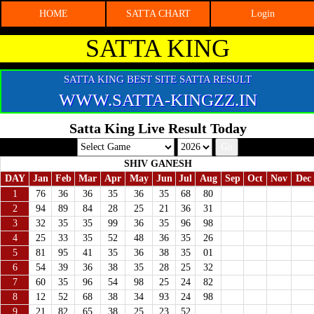
HOME
SATTA CHART
Login
SATTA KING
SATTA KING BEST SITE SATTA RESULT
WWW.SATTA-KINGZZ.IN
Satta King Live Result Today
SHIV GANESH
DAY
Jan
Feb
Mar
Apr
May
Jun
Jul
Aug
Sep
Oct
Nov
Dec
1
76
36
36
35
36
35
68
80
2
94
89
84
28
25
21
36
31
3
32
35
35
99
36
35
96
98
4
25
33
35
52
48
36
35
26
5
81
95
41
35
36
38
35
01
6
54
39
36
38
35
28
25
32
7
60
35
96
54
98
25
24
82
8
12
52
68
38
34
93
24
98
9
21
82
65
38
25
23
52