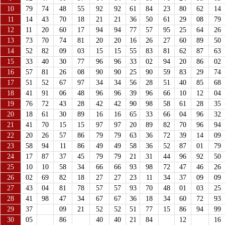
10
79
74
48
55
92
92
61
84
23
80
62
14
11
14
43
70
18
21
21
36
50
61
29
08
79
12
11
20
60
17
94
94
77
57
95
25
64
26
13
73
70
74
81
20
20
16
26
27
60
89
50
14
52
82
09
03
15
15
55
83
81
62
87
63
15
33
40
30
77
96
96
33
02
94
20
86
02
16
57
81
26
08
90
90
25
90
59
83
29
74
17
51
52
67
97
34
34
56
28
51
40
85
68
18
41
91
06
48
96
96
39
96
66
10
12
04
19
76
72
43
28
42
42
90
98
58
61
28
35
20
18
61
30
89
16
16
65
33
66
04
96
32
21
41
70
15
15
97
97
20
89
82
70
96
94
22
20
26
57
86
79
79
63
36
72
39
14
09
23
58
94
11
86
49
49
58
36
52
87
01
79
24
17
87
37
45
79
79
21
31
44
96
92
50
25
10
10
58
34
66
66
93
98
72
47
46
26
26
02
69
82
18
27
27
23
11
34
37
09
09
27
43
04
81
78
57
57
93
70
48
01
03
25
28
41
98
47
34
67
67
36
18
34
60
72
93
29
37
09
21
52
52
51
77
15
86
94
99
30
05
86
40
40
21
84
12
16