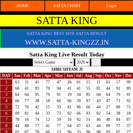
HOME
SATTA CHART
Login
SATTA KING
SATTA KING BEST SITE SATTA RESULT
WWW.SATTA-KINGZZ.IN
Satta King Live Result Today
SHRI SHYAM JI
DAY
Jan
Feb
Mar
Apr
May
Jun
Jul
Aug
Sep
Oct
Nov
Dec
1
63
11
41
77
47
26
01
15
11
61
17
99
2
68
41
83
70
94
41
41
55
81
44
91
89
3
64
64
95
79
91
19
34
85
04
64
79
91
4
66
77
38
18
66
66
39
97
43
47
71
92
5
72
76
42
15
33
81
96
66
44
27
88
71
6
09
81
44
33
73
92
66
93
02
54
38
18
7
78
16
74
12
59
16
92
51
46
48
84
87
8
44
88
77
41
77
64
47
63
44
09
77
37
9
02
87
78
66
13
96
33
96
98
93
07
77